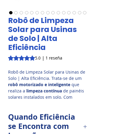
Robô de Limpeza
Solar para Usinas
de Solo | Alta
Eficiência
Según 1 reseña, la calificación es de 5.0 de 5 estrellas
5.0 | 1 reseña
Robô de Limpeza Solar para Usinas de
Solo | Alta Eficiência. Trata-se de um
robô motorizado e inteligente
que
realiza a
limpeza contínua
de painéis
solares instalados em solo. Com
largura de 2,40 metros, ele cobre
fileiras amplas em uma única passada,
Quando Eficiência
otimizando tempo, reduzindo o uso de
mão de obra e
eliminando até 98% da
se Encontra com
sujeira
acumulada nos módulos.