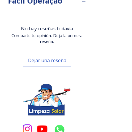
Fácil Operação
Motor Brushed 180W
Com sua operação automatizada,
este robô oferece uma solução
Bateria de Litío 24V com Duração
conveniente e eficaz para a
No hay reseñas todavía
de 3 a 4 horas
limpeza regular de painéis solares
Comparte tu opinión. Deja la primera
em instalações residenciais,
reseña.
Sensor Anti-Queda
comerciais e industriais.
Largura da Escova 1,10m
Dejar una reseña
Soluções inovadoras para
diversas aplicações de painéis
Vazão de Água 20L/m
solares
Velocidade de 22m/ min
Robo para limpeza de painéis
solares de forma eficiente. Uma
Limpeza Minucioza
única passagem é suficiente para
uma limpeza rápida e eficiente.
O robô é leve e compacto e sua