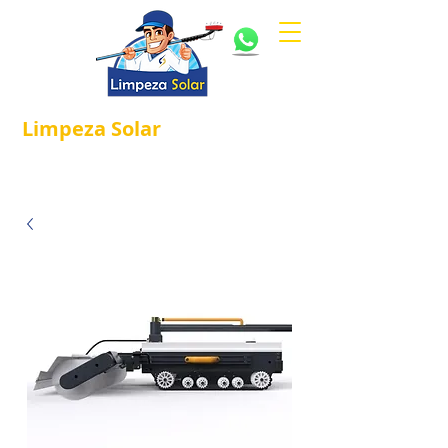
Limpeza
Solar
Referência em
®
Manutenção e Proteção Solar.