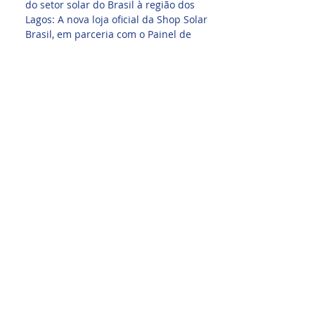
do setor solar do Brasil à região dos
Lagos: A nova loja oficial da Shop Solar
Brasil, em parceria com o Painel de
Projetos, Energia Solar Shop e a Mega
Projetos Shop Solar, acaba de ser
inaugurada no coração de Macaé-RJ. Essa
inauguração representa muito mais do
que um ponto físico: é a materialização
de um ecossistema completo voltado
para soluções inteligentes, equipamentos
profissionais e suporte estratégico para o
setor de energia solar e manutenção
solar.