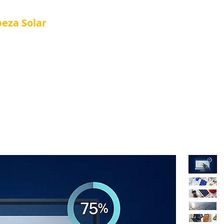
peza
Solar
Referência em Manutenção e Proteção S
®
Página Inicial
Quienes Somos
Nova págin
Quienes Somos
Loja