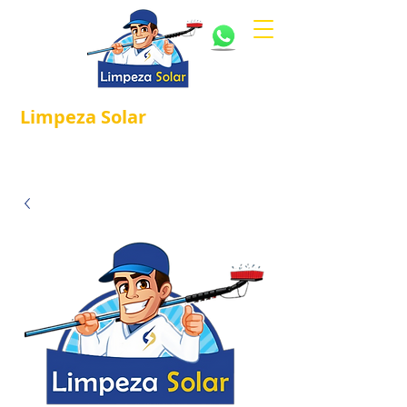
Limpeza
Solar
Referência em
®
Manutenção e Proteção Solar.