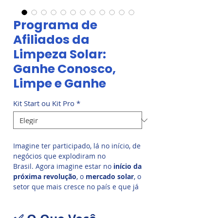
Programa de
Afiliados da
Limpeza Solar:
Ganhe Conosco,
Limpe e Ganhe
Kit Start ou Kit Pro
*
Imagine ter participado, lá no início, de
negócios que explodiram no
Brasil. Agora imagine estar no
início da
próxima revolução
, o
mercado solar
, o
setor que mais cresce no país e que já
movimenta bilhões todos os anos. Só
que tem um detalhe que ninguém
fala:
todos os painéis solares