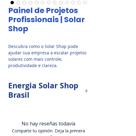
Painel de Projetos
Profissionais | Solar
Shop
Descubra como o Solar Shop pode 
ajudar sua empresa a escalar projetos 
solares com mais controle, 
produtividade e clareza.
Energia Solar Shop
Brasil
O
Painel de Projetos
é a
plataforma oficial da Energia Solar
Shop Brasil que
revolucionou a
No hay reseñas todavía
gestão de tarefas, contratos,
Comparte tu opinión. Deja la primera