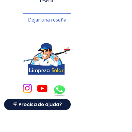
propostas e manutenção no
reseña.
setor solar brasileiro
.
Dejar una reseña
Desenvolvido especialmente para
integradores, técnicos,
franqueados, empresas e
consultores solares
, o sistema
unifica tudo o que você precisa
para
organizar sua operação com
eficiência e profissionalismo
.
Compatível com celular, tablet e
computador, o Painel de Projetos
é
a única plataforma 100%
brasileira, feita por especialistas
💬 Precisa de ajuda?
do setor solar
, com suporte
completo e integração com
cursos, CRM, área do franqueado e
muito mais.