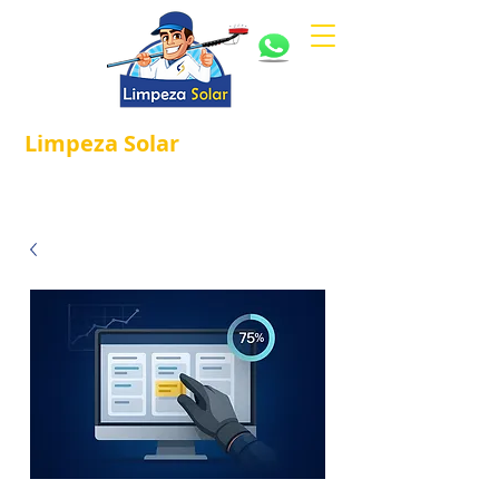
Limpeza
Solar
Referência em
®
Manutenção e Proteção Solar.