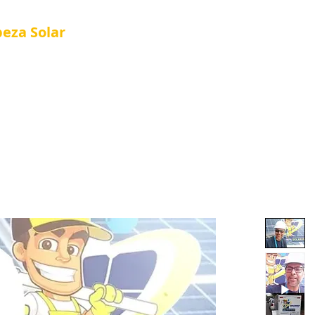
peza
Solar
Referência em Manutenção e Proteção S
®
Página Inicial
Quienes Somos
Nova págin
Quienes Somos
Loja