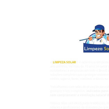
A
LIMPEZA SOLAR
® é referência em prote
anti-pombos. Há mais de 10 anos no setor s
instaladores e empresas em todo o Brasil,
soluções completas para proteger sistemas
ninhos, sujeira, fezes, roedores e danos na 
Trabalhamos com telas de proteção para pla
grampos e kits completos,
indicados para 
sem comprometer a ventilação natural 
Nossas telas são ideais para residências, 
solares e profissionais de manutenção que