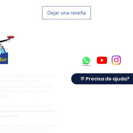
Dejar una reseña
ção para placas solares com tela
💬 Precisa de ajuda?
olar, atendendo clientes,
 a Limpeza Solar® agora oferece
 fotovoltaicos contra pombos,
fiação.
cas solares, travas de fixação,
quem deseja proteger os painéis
dos módulos.
comércios, empresas, integradores
 buscam uma solução prática,