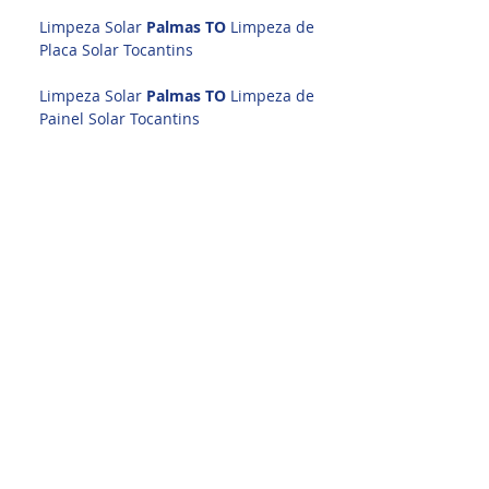
Limpeza Solar
Palmas TO
Limpeza de
Placa Solar Tocantins
Limpeza Solar
Palmas TO
Limpeza de
Painel Solar Tocantins
Limpeza Solar
Palmas TO
Limpeza de
Usina Solar Tocantins
Limpeza Solar
Palmas TO
Serviços de
Limpeza Solar Tocantins