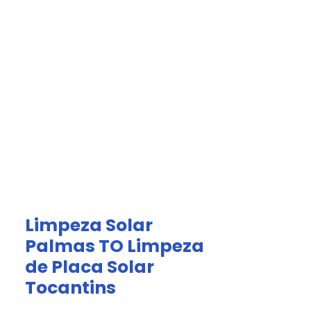
Acesso Grátis
olar.
a
Afiliados
Limpeza Solar
Palmas TO Limpeza
de Placa Solar
Tocantins