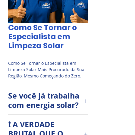
Como Se Tornar o
Especialista em
Limpeza Solar
Como Se Tornar o Especialista em
Limpeza Solar Mais Procurado da Sua
Região, Mesmo Começando do Zero.
Se você já trabalha
com energia solar?
❌ Clientes dizendo que “vão
❗ A VERDADE
pensar e depois te chamam”
BRUTAL QUE O