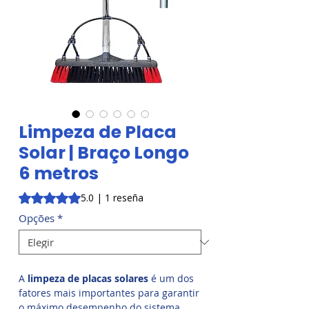
Limpeza de Placa
Solar | Braço Longo
6 metros
Según 1 reseña, la calificación es de 5.0 de 5 estrellas
5.0 | 1 reseña
Opções
*
A
limpeza de placas solares
é um dos
fatores mais importantes para garantir
o máximo desempenho do sistema