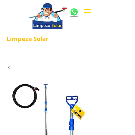
Limpeza
Solar
Referência em
®
Manutenção e Proteção Solar.