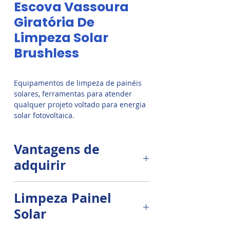
Escova Vassoura
Giratória De
Limpeza Solar
Brushless
Equipamentos de limpeza de painéis
solares, ferramentas para atender
qualquer projeto voltado para energia
solar fotovoltaica.
Vantagens de
adquirir
A aquisição desse equipamento é
Limpeza Painel
um excelente investimento
Solar
para manutenção dos painéis
solares, a limpeza solar é