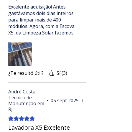
Excelente aquisição! Antes
gastávamos dois dias inteiros
para limpar mais de 400
módulos. Agora, com a Escova
X5, da Limpeza Solar fazemos
tudo em poucas horas e sem
pisar nos painéis. A geração
subiu imediatamente. Vale cada
centavo!
¿Te resultó útil?
Sí (3)
André Costa,
Técnico de
•
05 sept 2025
Manutenção em
RJ
Obtuvo 5 de 5 estrellas.
Lavadora X5 Excelente