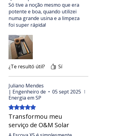
certa.
em linha reta
, ajudando no
Só tive a noção mesmo que era
controle em telhados e estruturas
potente e boa, quando utilizei
de solo.
numa grande usina e a limpeza
foi super rápida!
Já recuperei investimento muito
Consigo trabalhar sozinho?
mais rápido do que eu esperava!
Grande investimento.
Sim, muitos clientes operam a X5
em equipe
solo
. Para grandes
áreas, duplas ganham velocidade.
¿Te resultó útil?
Sí
Tem assistência e peças?
Juliano Mendes
Sim.
Suporte Limpeza Solar
,
| Engenheiro de
•
05 sept 2025
estoque local e envio rápido de
Energia em SP
componentes.
Obtuvo 5 de 5 estrellas.
Transformou meu
serviço de O&M Solar
Quem usa, recomenda
“
A X5 paga a conta
: com um
A Escova X5 é simplesmente