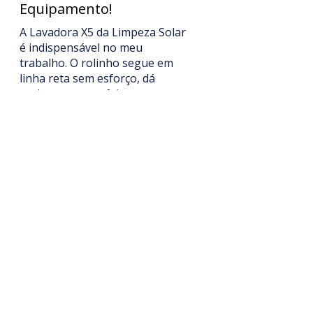
Equipamento!
A Lavadora X5 da Limpeza Solar
é indispensável no meu
trabalho. O rolinho segue em
linha reta sem esforço, dá
acabamento perfeito e
impressiona os clientes. Fácil de
transportar, prática de usar e
muito robusta. Recomendo para
qualquer profissional de O&M
Solar.
¿Te resultó útil?
Sí (2)
André S.
•
10 sept 2025
Obtuvo 5 de 5 estrellas.
Praticidade e agilidade na
Limpeza!