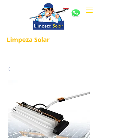
Limpeza
Solar
Referência em
®
Manutenção e Proteção Solar.