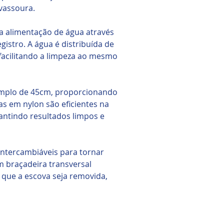
 vassoura.
a alimentação de água através
istro. A água é distribuída de
facilitando a limpeza ao mesmo
mplo de 45cm, proporcionando
s em nylon são eficientes na
rantindo resultados limpos e
 intercambiáveis para tornar
m braçadeira transversal
 que a escova seja removida,