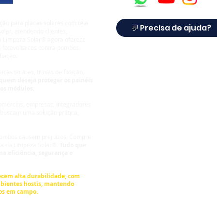
ção para placas solares com tela
💬 Precisa de ajuda?
olar, atendendo clientes,
 a Limpeza Solar® agora oferece
 fotovoltaicos contra pombos,
fiação.
cas solares, travas de fixação,
quem deseja proteger os painéis
dos módulos.
comércios, empresas, integradores
 buscam uma solução prática,
 pombos causem prejuízos.
Compre
ca da Limpeza Solar®.
Tudo que
a eficiência, segurança e
© Derechos de autor
cem alta durabilidade, com
bientes hostis, mantendo
os em campo.