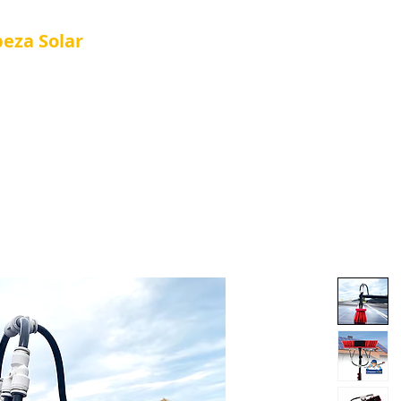
peza
Solar
Referência em Manutenção e Proteção S
®
Página Inicial
Quienes Somos
Nova págin
Quienes Somos
Loja