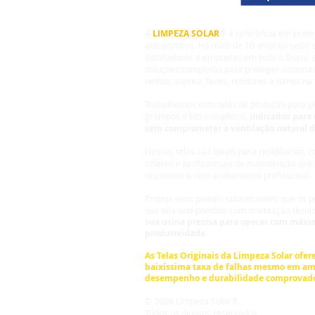
A
LIMPEZA SOLAR
® é referência em prote
anti-pombos. Há mais de 10 anos no setor s
instaladores e empresas em todo o Brasil,
soluções completas para proteger sistemas
ninhos, sujeira, fezes, roedores e danos na 
Trabalhamos com telas de proteção para pla
grampos e kits completos,
indicados para 
sem comprometer a ventilação natural 
Nossas telas são ideais para residências, 
solares e profissionais de manutenção que
resistente e com acabamento profissional.
Proteja seus painéis solares antes que os
sua tela anti-pombos com orientação técni
sua usina precisa para operar com máxim
produtividade.
As Telas Originais da
Limpeza Solar
ofere
baixíssima taxa de falhas mesmo em am
desempenho e durabilidade comprovad
© 2026 Limpeza Solar®.
Todos os direitos reservados.