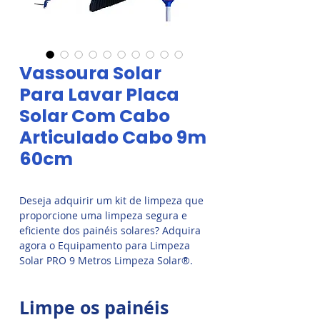
Vassoura Solar
Para Lavar Placa
Solar Com Cabo
Articulado Cabo 9m
60cm
Deseja adquirir um kit de limpeza que
proporcione uma limpeza segura e
eficiente dos painéis solares? Adquira
agora o Equipamento para Limpeza
Solar PRO 9 Metros Limpeza Solar®.
Equipamento multifuncional com
todas as conexões necessárias
Limpe os painéis
inclusas.