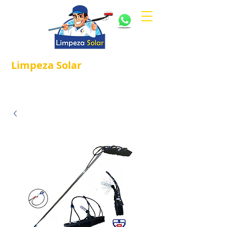
Limpeza
Solar
Referência em
®
Manutenção e Proteção Solar.