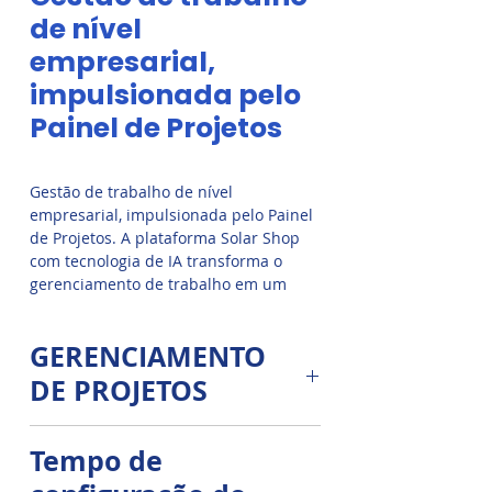
de nível
empresarial,
impulsionada pelo
Painel de Projetos
Gestão de trabalho de nível
empresarial, impulsionada pelo Painel
de Projetos. A plataforma Solar Shop
com tecnologia de IA transforma o
gerenciamento de trabalho em um
mecanismo personalizado e preditivo,
ajudando você a trabalhar da maneira
GERENCIAMENTO
que quiser, na velocidade que você
precisa.
DE PROJETOS
Gerenciamento de projetos
Tempo de
poderoso que coloca as pessoas
em primeiro lugar.
Capacite suas