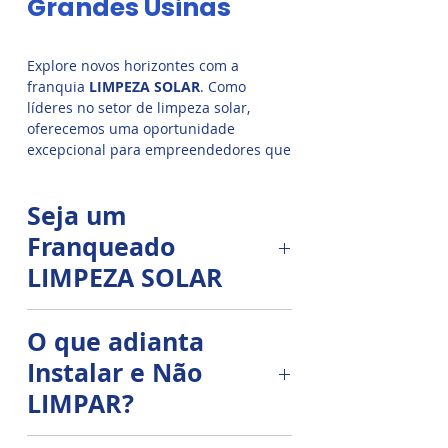
Grandes Usinas
Explore novos horizontes com a
franquia
LIMPEZA SOLAR
. Como
líderes no setor de limpeza solar,
oferecemos uma oportunidade
excepcional para empreendedores que
desejam se destacar no mercado de
energia solar.
Seja um
Franqueado
LIMPEZA SOLAR
Primeira empresa de O&M do
O que adianta
Brasil, desde 2012 📈
Instalar e Não
A maior franqueadora do mercado
LIMPAR?
de O&M ☀️
Os sistemas solares são expostos