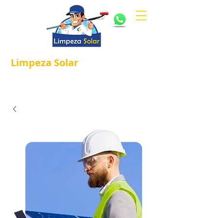
Limpeza
Solar
Referência em
®
Manutenção e Proteção Solar.