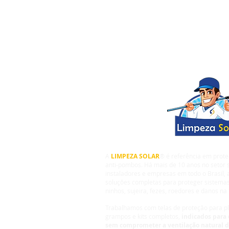
A
LIMPEZA SOLAR
® é referência em prote
anti-pombos. Há mais de 10 anos no setor s
instaladores e empresas em todo o Brasil,
soluções completas para proteger sistemas
ninhos, sujeira, fezes, roedores e danos na 
Trabalhamos com telas de proteção para pla
grampos e kits completos,
indicados para 
sem comprometer a ventilação natural 