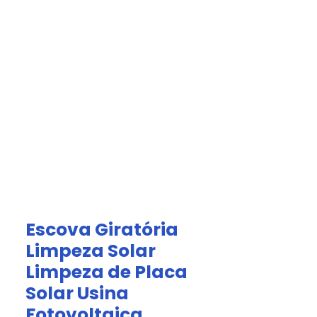
Acesso Grátis
olar.
a
Afiliados
Escova Giratória
Limpeza Solar
Limpeza de Placa
Solar Usina
Fotovoltaica