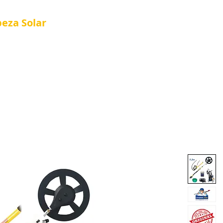
peza
Solar
Referência em Manutenção e Proteção S
®
Página Inicial
Quienes Somos
Nova págin
Quienes Somos
Loja