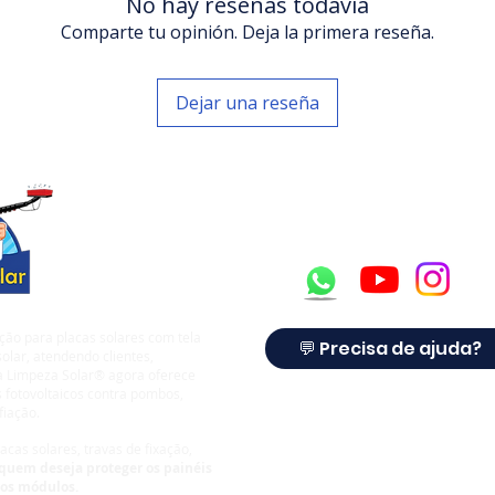
No hay reseñas todavía
Comparte tu opinión. Deja la primera reseña.
Dejar una reseña
ção para placas solares com tela
💬 Precisa de ajuda?
olar, atendendo clientes,
 a Limpeza Solar® agora oferece
 fotovoltaicos contra pombos,
fiação.
cas solares, travas de fixação,
quem deseja proteger os painéis
dos módulos.