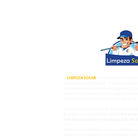
A
LIMPEZA SOLAR
® é referência em prote
anti-pombos. Há mais de 10 anos no setor s
instaladores e empresas em todo o Brasil,
soluções completas para proteger sistemas
ninhos, sujeira, fezes, roedores e danos na 
Trabalhamos com telas de proteção para pla
grampos e kits completos,
indicados para 
sem comprometer a ventilação natural 
Nossas telas são ideais para residências, 
solares e profissionais de manutenção que