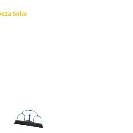
peza
Solar
Referência em Manutenção e Proteção S
®
Página Inicial
Quienes Somos
Nova págin
Quienes Somos
Loja