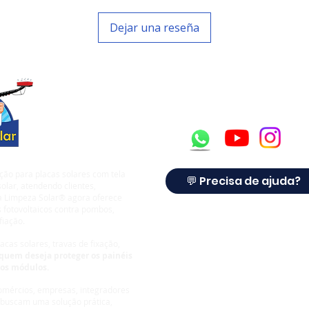
Dejar una reseña
ção para placas solares com tela
💬 Precisa de ajuda?
olar, atendendo clientes,
 a Limpeza Solar® agora oferece
 fotovoltaicos contra pombos,
fiação.
cas solares, travas de fixação,
quem deseja proteger os painéis
dos módulos.
comércios, empresas, integradores
 buscam uma solução prática,