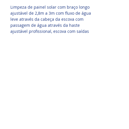
Limpeza de painel solar com braço longo
ajustável de 2,8m a 3m com fluxo de água
leve através da cabeça da escova com
passagem de água através da haste
ajustável profissional, escova com saídas
de água e 3 tipos de alimentação de
água.