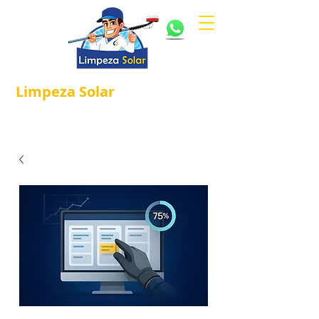
Limpeza
Solar
Referência em
®
Manutenção e Proteção Solar.