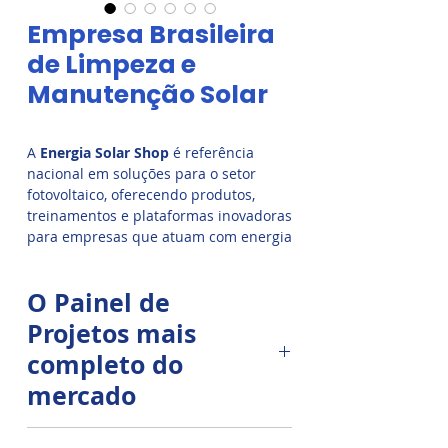
Empresa Brasileira
de Limpeza e
Manutenção Solar
A
Energia Solar Shop
é referência
nacional em soluções para o setor
fotovoltaico, oferecendo produtos,
treinamentos e plataformas inovadoras
para empresas que atuam com energia
limpa. Com o exclusivo
Painel de
Projetos
, ajudamos integradores,
O Painel de
técnicos e gestores a organizarem toda
a operação solar com eficiência,
Projetos mais
automação e inteligência.
completo do
mercado
Somos também a fundadora da