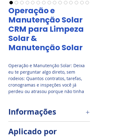
Operação e
Manutenção Solar
CRM para Limpeza
Solar &
Manutenção Solar
Operação e Manutenção Solar: Deixa
eu te perguntar algo direto, sem
rodeios: Quantos contratos, tarefas,
cronogramas e inspeções você já
perdeu ou atrasou porque não tinha
um sistema organizado e inteligente
para gerenciar sua operação de
Informações
manutenção solar?
Se você ainda está tentando controlar
Mais do que um sistema de
Aplicado por
usinas, limpezas, checklists técnicos e
manutenção solar, este método foi
contratos no Excel, no caderninho ou