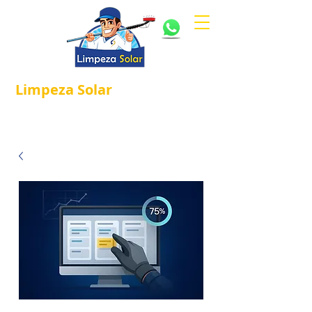
Limpeza
Solar
Referência em
®
Manutenção e Proteção Solar.