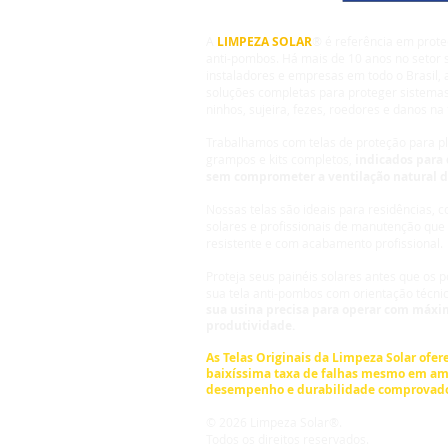
A
LIMPEZA SOLAR
® é referência em prote
anti-pombos. Há mais de 10 anos no setor s
instaladores e empresas em todo o Brasil,
soluções completas para proteger sistemas
ninhos, sujeira, fezes, roedores e danos na 
Trabalhamos com telas de proteção para pla
grampos e kits completos,
indicados para 
sem comprometer a ventilação natural 
Nossas telas são ideais para residências, 
solares e profissionais de manutenção que
resistente e com acabamento profissional.
Proteja seus painéis solares antes que os
sua tela anti-pombos com orientação técni
sua usina precisa para operar com máxim
produtividade.
As Telas Originais da
Limpeza Solar
ofere
baixíssima taxa de falhas mesmo em am
desempenho e durabilidade comprovad
© 2026 Limpeza Solar®.
Todos os direitos reservados.