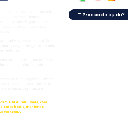
ção para placas solares com tela
💬 Precisa de ajuda?
olar, atendendo clientes,
 a Limpeza Solar® agora oferece
 fotovoltaicos contra pombos,
fiação.
cas solares, travas de fixação,
quem deseja proteger os painéis
dos módulos.
comércios, empresas, integradores
 buscam uma solução prática,
 pombos causem prejuízos.
Compre
ca da Limpeza Solar®.
Tudo que
a eficiência, segurança e
© Derechos de autor
cem alta durabilidade, com
bientes hostis, mantendo
os em campo.