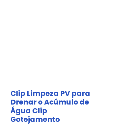
Acesso Grátis
olar.
a
Afiliados
Clip Limpeza PV para
Drenar o Acúmulo de
Água Clip
Gotejamento