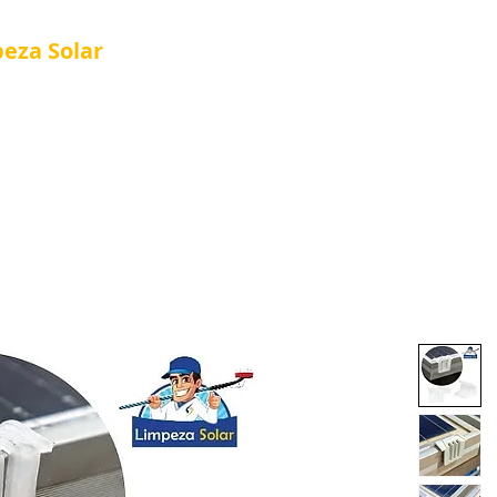
peza
Solar
Referência em Manutenção e Proteção S
®
Página Inicial
Quienes Somos
Nova págin
Quienes Somos
Loja