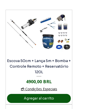
Escova 50cm + Lança 5m + Bomba +
Controle Remoto + Reservatório
120L
Precio
4900,00 BRL
💳 Condições Especiais
Agregar al carrito