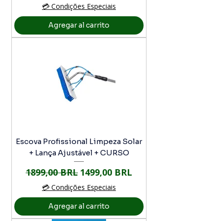
💳 Condições Especiais
Agregar al carrito
Escova Profissional Limpeza Solar
+ Lança Ajustável + CURSO
Precio
Precio de oferta
1899,00 BRL
1499,00 BRL
💳 Condições Especiais
Agregar al carrito