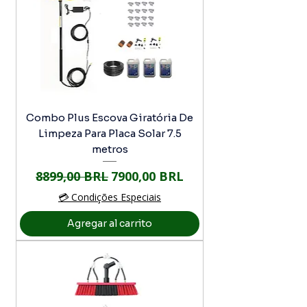
Combo Plus Escova Giratória De
Limpeza Para Placa Solar 7.5
metros
Precio
Precio de oferta
8899,00 BRL
7900,00 BRL
💳 Condições Especiais
Agregar al carrito