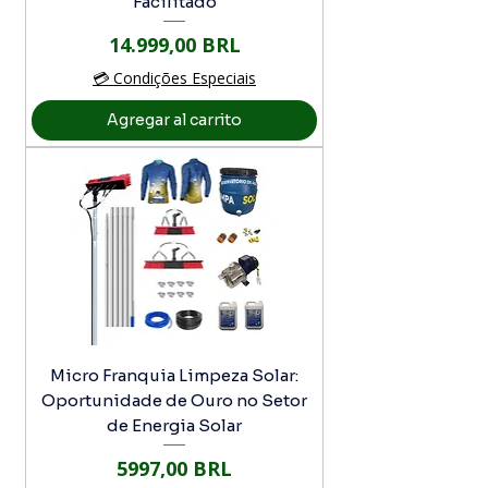
Facilitado
Precio
14.999,00 BRL
💳 Condições Especiais
Agregar al carrito
Micro Franquia Limpeza Solar:
Oportunidade de Ouro no Setor
de Energia Solar
Precio
5997,00 BRL