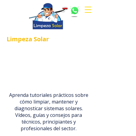
Limpeza
Solar
Referência em
®
Manutenção e Proteção Solar.
Solar Clean®
su primera opción para
limpiar paneles
es
solares increíblemente limpios
.
Encuentre aquí
todo
para la limpieza de paneles solares
en un solo lugar.
Aprenda tutoriales prácticos sobre
cómo limpiar, mantener y
diagnosticar sistemas solares.
Vídeos, guías y consejos para
técnicos, principiantes y
profesionales del sector.