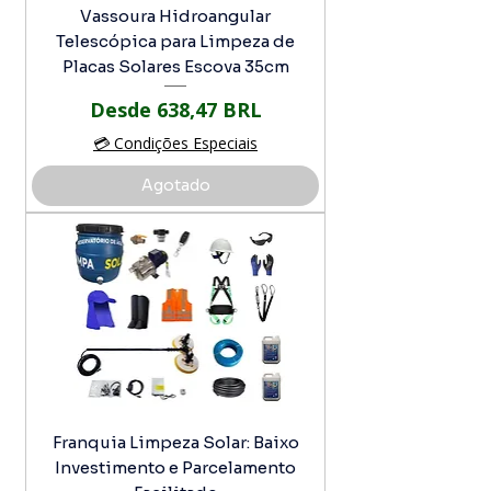
Vassoura Hidroangular
Telescópica para Limpeza de
Placas Solares Escova 35cm
Precio de oferta
Desde
638,47 BRL
💳 Condições Especiais
Agotado
Franquia Limpeza Solar: Baixo
Investimento e Parcelamento