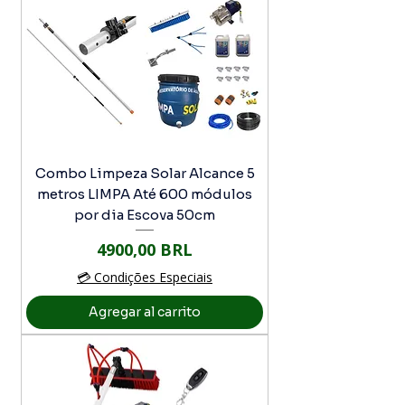
Combo Limpeza Solar Alcance 5
metros LIMPA Até 600 módulos
por dia Escova 50cm
Precio
4900,00 BRL
💳 Condições Especiais
Agregar al carrito