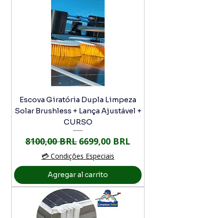
Escova Giratória Dupla Limpeza
Solar Brushless + Lança Ajustável +
CURSO
Precio
Precio de oferta
8100,00 BRL
6699,00 BRL
💳 Condições Especiais
Agregar al carrito