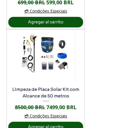
Precio
Precio de oferta
699,00 BRL
599,00 BRL
💳 Condições Especiais
Agregar al carrito
Limpeza de Placa Solar Kit com
Alcance de 50 metros
Precio
Precio de oferta
8500,00 BRL
7499,00 BRL
💳 Condições Especiais
Agregar al carrito