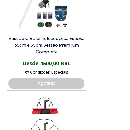
Vassoura Solar Telescópica Escova
35cm e 55cm Versão Premium
Completa
Precio de oferta
Desde
4500,00 BRL
💳 Condições Especiais
Agotado