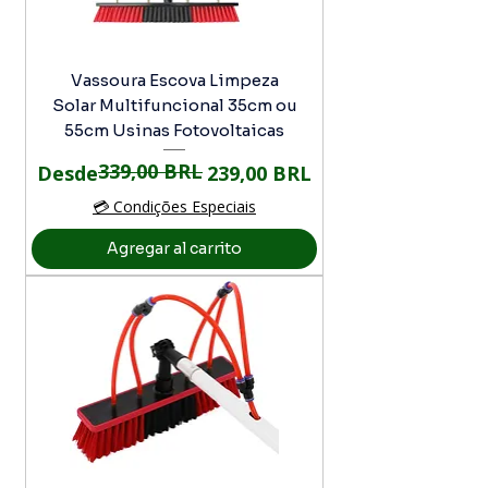
Vassoura Escova Limpeza
Solar Multifuncional 35cm ou
55cm Usinas Fotovoltaicas
339,00 BRL
Precio
Precio de oferta
Desde
239,00 BRL
💳 Condições Especiais
Agregar al carrito