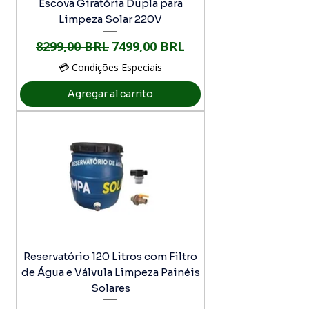
Escova Giratória Dupla para
Limpeza Solar 220V
Precio
Precio de oferta
8299,00 BRL
7499,00 BRL
💳 Condições Especiais
Agregar al carrito
Reservatório 120 Litros com Filtro
de Água e Válvula Limpeza Painéis
Solares