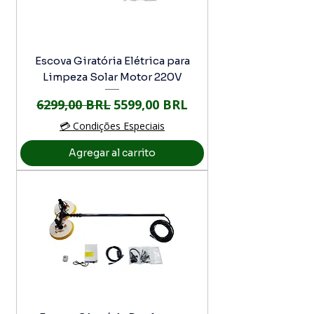
Escova Giratória Elétrica para
Limpeza Solar Motor 220V
Precio
Precio de oferta
6299,00 BRL
5599,00 BRL
💳 Condições Especiais
Agregar al carrito