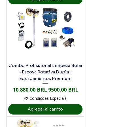
Combo Profissional Limpeza Solar
– Escova Rotativa Dupla +
Equipamentos Premium
Precio
Precio de oferta
10.880,00 BRL
9500,00 BRL
💳 Condições Especiais
Agregar al carrito