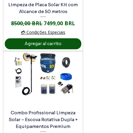
Limpeza de Placa Solar Kit com
Alcance de 50 metros
Precio
Precio de oferta
8500,00 BRL
7499,00 BRL
💳 Condições Especiais
Agregar al carrito
Combo Profissional Limpeza
Solar – Escova Rotativa Dupla +
Equipamentos Premium