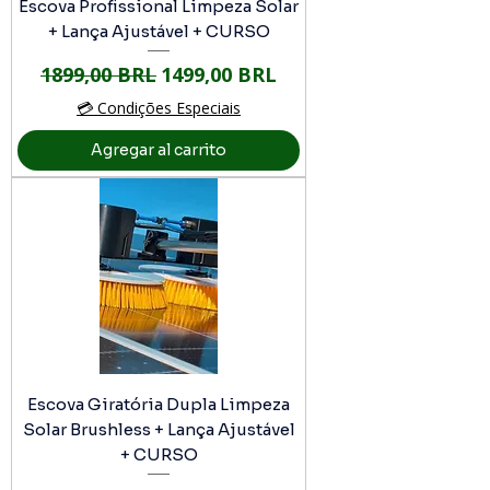
Escova Profissional Limpeza Solar
+ Lança Ajustável + CURSO
Precio
Precio de oferta
1899,00 BRL
1499,00 BRL
💳 Condições Especiais
Agregar al carrito
Escova Giratória Dupla Limpeza
Solar Brushless + Lança Ajustável
+ CURSO