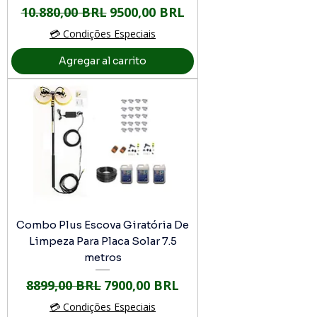
Precio
Precio de oferta
10.880,00 BRL
9500,00 BRL
💳 Condições Especiais
Agregar al carrito
Combo Plus Escova Giratória De
Limpeza Para Placa Solar 7.5
metros
Precio
Precio de oferta
8899,00 BRL
7900,00 BRL
💳 Condições Especiais