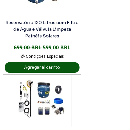
Reservatório 120 Litros com Filtro
de Água e Válvula Limpeza
Painéis Solares
Precio
Precio de oferta
699,00 BRL
599,00 BRL
💳 Condições Especiais
Agregar al carrito