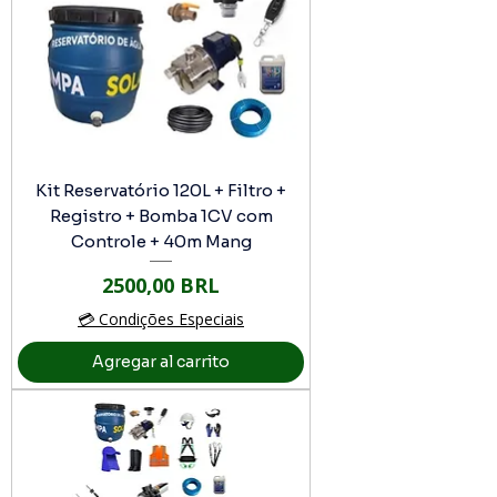
Kit Reservatório 120L + Filtro +
Registro + Bomba 1CV com
Controle + 40m Mang
Precio
2500,00 BRL
💳 Condições Especiais
Agregar al carrito