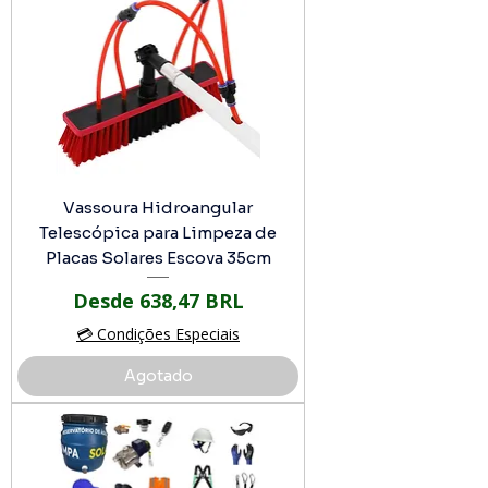
Vassoura Hidroangular
Telescópica para Limpeza de
Placas Solares Escova 35cm
Precio de oferta
Desde
638,47 BRL
💳 Condições Especiais
Agotado