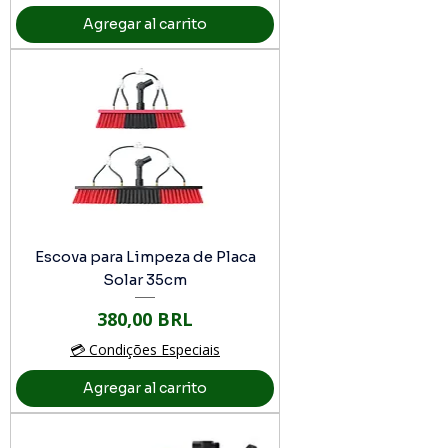
Agregar al carrito
Escova para Limpeza de Placa
Solar 35cm
Precio
380,00 BRL
💳 Condições Especiais
Agregar al carrito