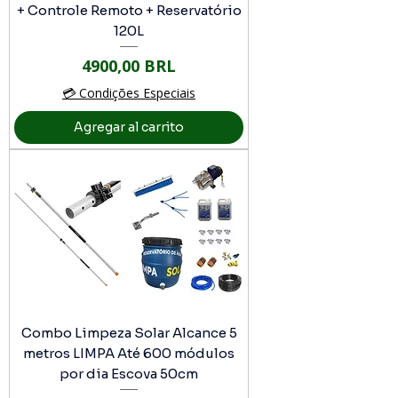
+ Controle Remoto + Reservatório
120L
Precio
4900,00 BRL
💳 Condições Especiais
Agregar al carrito
Combo Limpeza Solar Alcance 5
metros LIMPA Até 600 módulos
por dia Escova 50cm