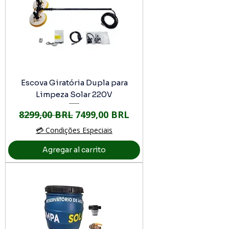
Escova Giratória Dupla para
Limpeza Solar 220V
Precio
Precio de oferta
8299,00 BRL
7499,00 BRL
💳 Condições Especiais
Agregar al carrito