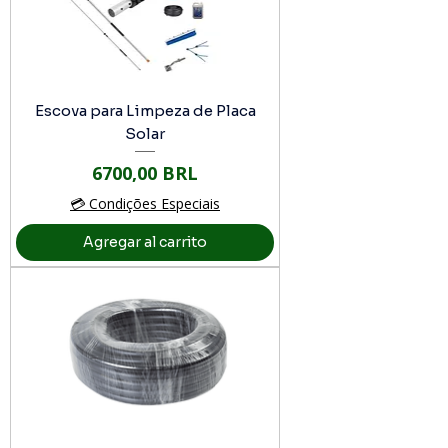
Escova para Limpeza de Placa
Solar
Precio
6700,00 BRL
💳 Condições Especiais
Agregar al carrito