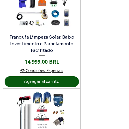
Franquia Limpeza Solar: Baixo
Investimento e Parcelamento
Facilitado
Precio
14.999,00 BRL
💳 Condições Especiais
Agregar al carrito