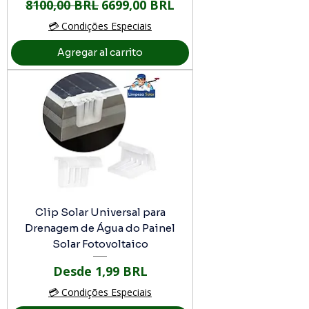
Precio
Precio de oferta
8100,00 BRL
6699,00 BRL
💳 Condições Especiais
Agregar al carrito
Clip Solar Universal para
Drenagem de Água do Painel
Solar Fotovoltaico
Precio de oferta
Desde
1,99 BRL
💳 Condições Especiais