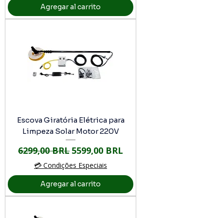
Agregar al carrito
Escova Giratória Elétrica para
Limpeza Solar Motor 220V
Precio
Precio de oferta
6299,00 BRL
5599,00 BRL
💳 Condições Especiais
Agregar al carrito