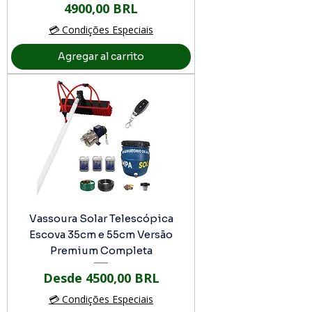
Precio
4900,00 BRL
💳 Condições Especiais
Agregar al carrito
Vassoura Solar Telescópica
Escova 35cm e 55cm Versão
Premium Completa
Precio de oferta
Desde
4500,00 BRL
💳 Condições Especiais