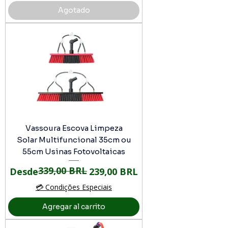
Agotado
Vassoura Escova Limpeza
Solar Multifuncional 35cm ou
55cm Usinas Fotovoltaicas
339,00 BRL
Precio
Precio de oferta
Desde
239,00 BRL
💳 Condições Especiais
Agregar al carrito