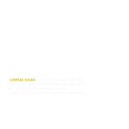
© Copyright
A
LIMPEZA SOLAR
® é referência em proteção para
placas solares com tela anti-pombos. Há mais de 10
anos no setor solar, atendendo clientes,
instaladores e empresas em todo o Brasil, a Limpeza
Solar® agora oferece soluções completas para
proteger sistemas fotovoltaicos contra pombos,
ninhos, sujeira, fezes, roedores e danos na fiação.
Trabalhamos com telas de proteção para placas
solares, travas de fixação, grampos e kits completos,
indicados para quem deseja proteger os painéis
sem comprometer a ventilação natural dos