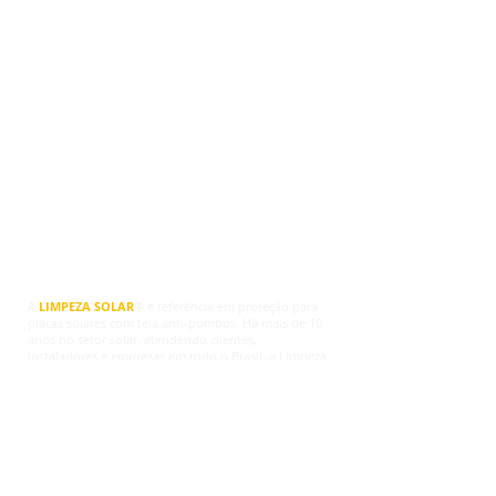
© Copyright
A
LIMPEZA SOLAR
® é referência em proteção para
placas solares com tela anti-pombos. Há mais de 10
anos no setor solar, atendendo clientes,
instaladores e empresas em todo o Brasil, a Limpeza
Solar® agora oferece soluções completas para
proteger sistemas fotovoltaicos contra pombos,
ninhos, sujeira, fezes, roedores e danos na fiação.
Trabalhamos com telas de proteção para placas
solares, travas de fixação, grampos e kits completos,
indicados para quem deseja proteger os painéis
sem comprometer a ventilação natural dos